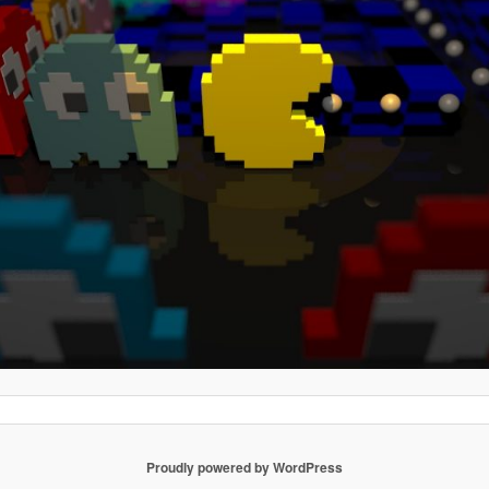
Proudly powered by WordPress