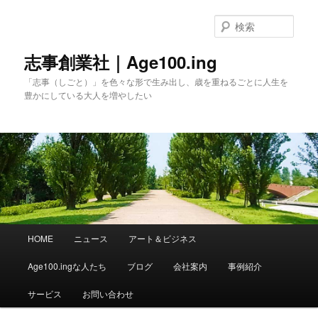
メ
イ
検
ン
索
コ
志事創業社｜Age100.ing
ン
「志事（しごと）」を色々な形で生み出し、歳を重ねるごとに人生を
テ
豊かにしている大人を増やしたい
ン
ツ
へ
移
動
メ
HOME
ニュース
アート＆ビジネス
イ
ン
Age100.ingな人たち
ブログ
会社案内
事例紹介
メ
ニ
サービス
お問い合わせ
ュ