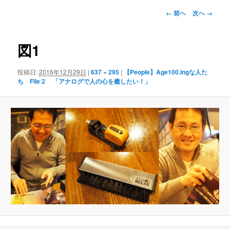
ー
画
← 前へ
次へ →
像
ナ
ビ
図1
ゲ
ー
投稿日:
2016年12月29日
|
637 × 295
|
【People】Age100.ingな人た
シ
ち File２ 「アナログで人の心を癒したい！」
ョ
ン