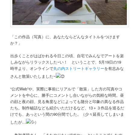
「この作品（写真）に、あなたならどんなタイトルをつけます
か？」
出歩くことがはばかれる今日この頃、自宅でみんなでアートを楽
しみながらリラックスした~い！ ということで、5月19日の19
時半より、オンラインで
丸の内ストリートギャラリー
を有志みな
さんと散策いたしました~
“公式Web”や、実際に事前にリアルで「散策」した方の写真やコ
メントを中心に、勝手にコメントし合いながらの気軽な時間。昼
の顔と夜の顔、見る角度などによっても随分と印象の異なる作品
たち。制作秘話なども紹介いただけるなど、13＋３作品を巡るだ
けでも、あっという間の90分間でした。（少々延長してしまいま
したが…
）
参加者皆さん、「またやりたいですね~」ということでしたの