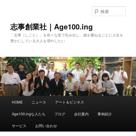
メ
イ
検
ン
索
コ
志事創業社｜Age100.ing
ン
「志事（しごと）」を色々な形で生み出し、歳を重ねるごとに人生を
テ
豊かにしている大人を増やしたい
ン
ツ
へ
移
動
メ
HOME
ニュース
アート＆ビジネス
イ
ン
Age100.ingな人たち
ブログ
会社案内
事例紹介
メ
ニ
サービス
お問い合わせ
ュ