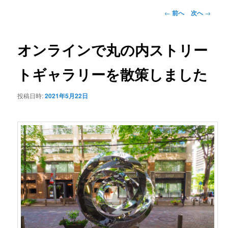
ー
投
←
前へ
次へ
→
稿
ナ
ビ
オンラインで丸の内ストリー
ゲ
ー
トギャラリーを散策しました
シ
ョ
投稿日時:
2021年5月22日
ン