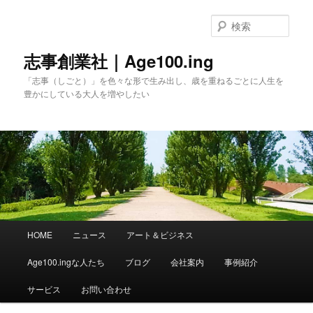
メ
イ
検
ン
索
コ
志事創業社｜Age100.ing
ン
「志事（しごと）」を色々な形で生み出し、歳を重ねるごとに人生を
テ
豊かにしている大人を増やしたい
ン
ツ
へ
移
動
メ
HOME
ニュース
アート＆ビジネス
イ
ン
Age100.ingな人たち
ブログ
会社案内
事例紹介
メ
ニ
サービス
お問い合わせ
ュ