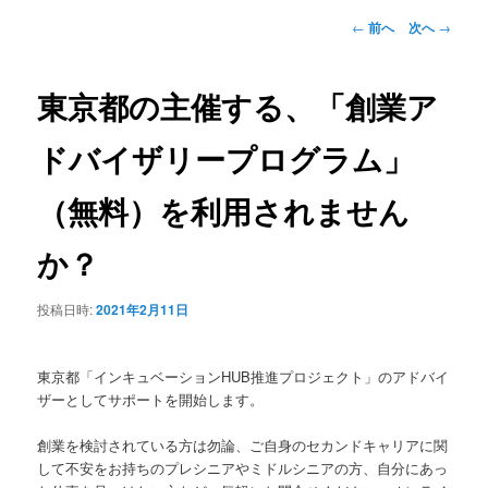
ー
投
←
前へ
次へ
→
稿
ナ
ビ
東京都の主催する、「創業ア
ゲ
ー
ドバイザリープログラム」
シ
ョ
（無料）を利用されません
ン
か？
投稿日時:
2021年2月11日
東京都「インキュベーションHUB推進プロジェクト」のアドバイ
ザーとしてサポートを開始します。
創業を検討されている方は勿論、ご自身のセカンドキャリアに関
して不安をお持ちのプレシニアやミドルシニアの方、自分にあっ