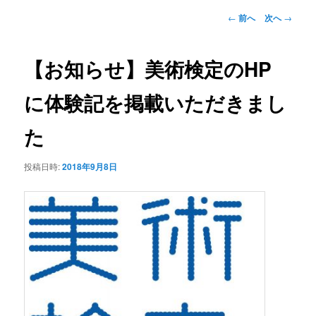
ー
投
←
前へ
次へ
→
稿
ナ
ビ
【お知らせ】美術検定のHP
ゲ
ー
に体験記を掲載いただきまし
シ
ョ
た
ン
投稿日時:
2018年9月8日