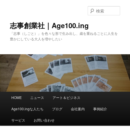
メ
イ
検
ン
索
コ
志事創業社｜Age100.ing
ン
「志事（しごと）」を色々な形で生み出し、歳を重ねるごとに人生を
テ
豊かにしている大人を増やしたい
ン
ツ
へ
移
動
メ
HOME
ニュース
アート＆ビジネス
イ
ン
Age100.ingな人たち
ブログ
会社案内
事例紹介
メ
ニ
サービス
お問い合わせ
ュ