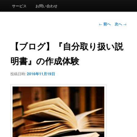
ニ
サービス
お問い合わせ
ュ
ー
投
←
前へ
次へ
→
稿
ナ
ビ
【ブログ】『自分取り扱い説
ゲ
ー
明書』の作成体験
シ
ョ
投稿日時:
2016年11月19日
ン