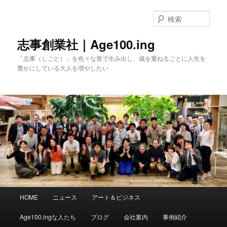
メ
イ
検
ン
索
コ
志事創業社｜Age100.ing
ン
「志事（しごと）」を色々な形で生み出し、歳を重ねるごとに人生を
テ
豊かにしている大人を増やしたい
ン
ツ
へ
移
動
メ
HOME
ニュース
アート＆ビジネス
イ
ン
Age100.ingな人たち
ブログ
会社案内
事例紹介
メ