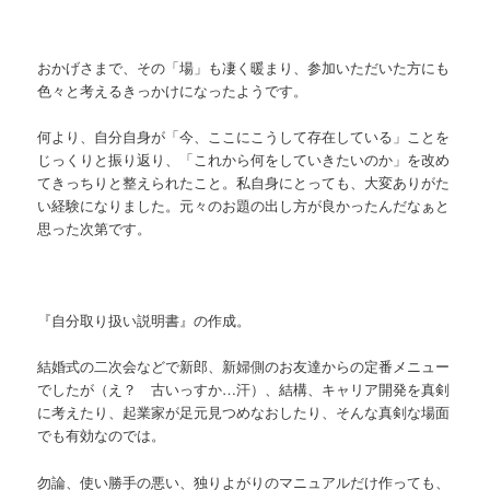
おかげさまで、その「場」も凄く暖まり、参加いただいた方にも
色々と考えるきっかけになったようです。
何より、自分自身が「今、ここにこうして存在している」ことを
じっくりと振り返り、「これから何をしていきたいのか」を改め
てきっちりと整えられたこと。私自身にとっても、大変ありがた
い経験になりました。元々のお題の出し方が良かったんだなぁと
思った次第です。
『自分取り扱い説明書』の作成。
結婚式の二次会などで新郎、新婦側のお友達からの定番メニュー
でしたが（え？ 古いっすか…汗）、結構、キャリア開発を真剣
に考えたり、起業家が足元見つめなおしたり、そんな真剣な場面
でも有効なのでは。
勿論、使い勝手の悪い、独りよがりのマニュアルだけ作っても、