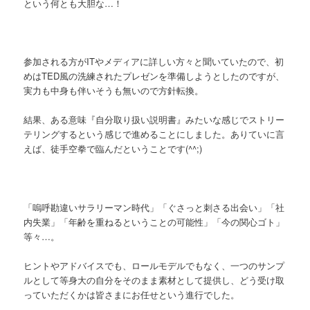
という何とも大胆な…！
参加される方がITやメディアに詳しい方々と聞いていたので、初
めはTED風の洗練されたプレゼンを準備しようとしたのですが、
実力も中身も伴いそうも無いので方針転換。
結果、ある意味『自分取り扱い説明書』みたいな感じでストリー
テリングするという感じで進めることにしました。ありていに言
えば、徒手空拳で臨んだということです(^^;)
「嗚呼勘違いサラリーマン時代」「ぐさっと刺さる出会い」「社
内失業」「年齢を重ねるということの可能性」「今の関心ゴト」
等々…。
ヒントやアドバイスでも、ロールモデルでもなく、一つのサンプ
ルとして等身大の自分をそのまま素材として提供し、どう受け取
っていただくかは皆さまにお任せという進行でした。